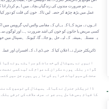
ہے، جو ضرورت مندوں کی زندگیاں بچانے میں اہم کردار ادا کر
عمل میں بڑھ چڑھ کر حصہ لیں تاکہ خون کی قلت کو دور کیا
انہوں نے مزید کہا کہ یہاں کے مقامی واٹس ایپ گروپس میں اکثر
کسی مریض یا خاتون کو خون کی اشد ضرورت ہے اور لوگوں سے فور
یہ مسئلہ ہمیشہ کے لیے حل ہو جائے گا، کیونکہ ہسپتال میں 
ڈائریکٹر جنرل نے اعلان کیا کہ جی ڈی اے کے افسران اور عملہ
انہوں نے ہسپتال کی خدمات کو سراہتے ہوئے کہا ک
گوادر بلکہ پورے مکران کے عوام کے لیے کسی نعمت س
صحت کی سہولیات فراہم کی جا رہی ہیں، جن میں کن
ڈائریکٹر جنرل نے کہاکہ ہسپتال کی توسیع کے منص
کا قیام بھی شامل ہے، جو نہ صرف علاقے کی ترقی بلکہ