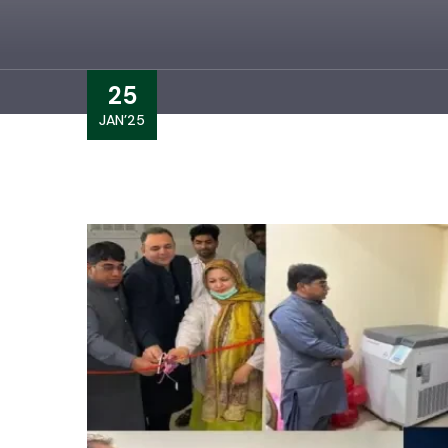
25
JAN’25