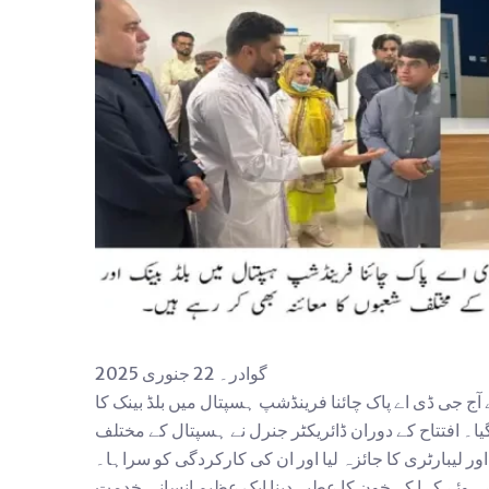
گوادر۔ 22 جنوری 2025
 آج جی ڈی اے پاک چائنا فرینڈشپ ہسپتال میں بلڈ بینک کا
 گیا۔ افتتاح کے دوران ڈائریکٹر جنرل نے ہسپتال کے مختلف
اور لیبارٹری کا جائزہ لیا اور ان کی کارکردگی کو سراہا۔
ے ہوئے کہا کہ خون کا عطیہ دینا ایک عظیم انسانی خدمت