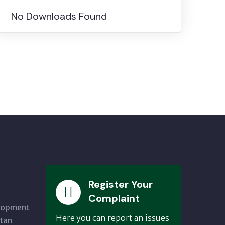
No Downloads Found
Register Your
Complaint
elopment
Here you can report an issues
tan