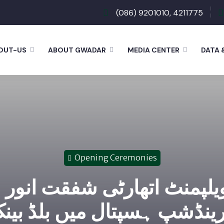
(086) 9201010, 4211775
OUT-US
ABOUT GWADAR
MEDIA CENTER
DATA 
Opening Ceremonies
ویلپمنٹ اتھارٹی شفقت انور
رینڈشپ ہسپتال میں بلڈ بینک 