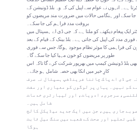
تا ہے۔ انہوں نے عوام سے اپیل کی کہ وہ بلڈ ڈونیشن کے
 جا سکے اور ہنگامی حالات میں ضرورت مند مریضوں کو
بروقت مدد فراہم کی جا سکے۔
 ایک پیغام دیکھنے کو ملتا ہے کہ جی ڈی اے ہسپتال میں
ی مدد کی اپیل کی جاتی ہے۔ بلڈ بینک کے قیام کے بعد
خون کی فراہمی کا موثر نظام موجود ہوگا، جس سے فوری
طور پر مریضوں کو خون مہیا کیا جا سکے گا۔
 بھی بلڈ ڈونیشن کیمپ میں بھرپور شرکت کرے گا تاکہ اس
کارِ خیر میں انکا بھی حصہ شامل ہو جائے۔
ہ جی ڈی اے پاک چائنا فرینڈشپ ہسپتال نہ صرف
ے کم نہیں۔ یہاں پر لوگوں کو معیاری اور مفت
سلٹنسی، سرجری، ادویات، اور لیبارٹری خدمات
شامل ہیں۔
وبے جاری ہیں، جن میں ایک جدید میڈیکل کالج
 طبی تعلیم اور صحت کے شعبے میں سنگ میل ثابت
ہوگا