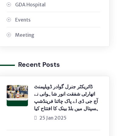
GDA Hospital
Events
Meeting
Recent Posts
ڈائریکٹر جنرل گوادر ڈویلپمنٹ
اتھارٹی شفقت انور شاہوانی نے
آج جی ڈی اے پاک چائنا فرینڈشپ
ہسپتال میں بلڈ بینک کا افتتاح کیا
25 Jan 2025