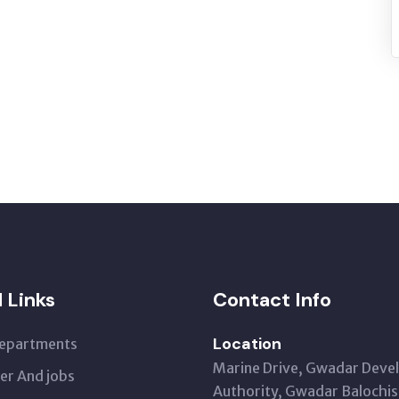
l Links
Contact Info
Location
Departments
Marine Drive, Gwadar Dev
er And jobs
Authority, Gwadar Balochis