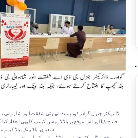
ڈائریکٹر جنرل گوادر ڈویلپمنٹ اتھارٹی شفقت انور شاہوانی نے
افتتاح کیا اور اس موقع پر بلڈ ڈونیشن کیمپ کا بھی انعقاد کیا
شعبوں، بلڈ بینک، بلڈ کیمپ، 
اس موقع پر ڈائریکٹر جنرل نے بلڈ ڈونیشن کی اہمیت پر زور دیت