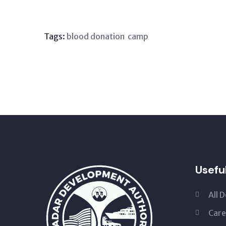
Tags:
blood donation
camp
Usefu
All 
Care