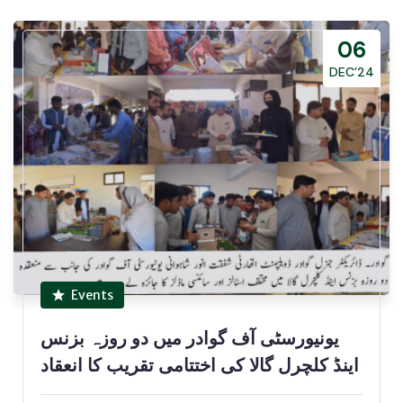
06
DEC’24
Events
یونیورسٹی آف گوادر میں دو روزہ بزنس
اینڈ کلچرل گالا کی اختتامی تقریب کا انعقاد