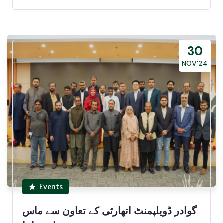
30
NOV’24
Events
گوادر ڈویلپمنٹ اتھارٹی کے تعاون سے ماس