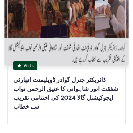
Vists
ڈائریکٹر جنرل گوادر ڈویلپمنٹ اتھارٹی
شفقت انور شاہوانی کا عتیق الرحمن نواب
ایجوکیشنل گالا 2024 کی اختتامی تقریب
سے خطاب