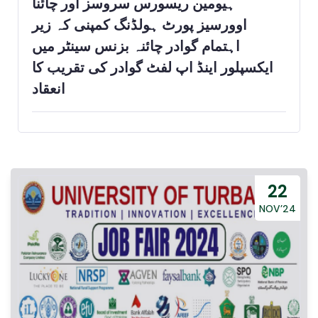
ہیومین ریسورس سروسز اور چائنا
اوورسیز پورٹ ہولڈنگ کمپنی کہ زیر
اہتمام گوادر چائنہ بزنس سینٹر میں
ایکسپلور اینڈ اپ لفٹ گوادر کی تقریب کا
انعقاد
22
NOV’24