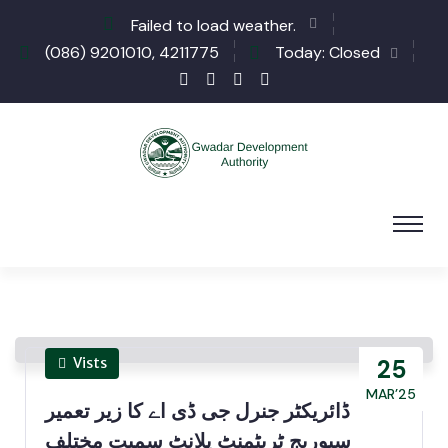
Failed to load weather.
(086) 9201010, 4211775
Today: Closed
Vists
25
MAR’25
ڈائریکٹر جنرل جی ڈی اے کا زیر تعمیر
سیوریج ٹریٹمنٹ پلانٹ سمیت مختلف