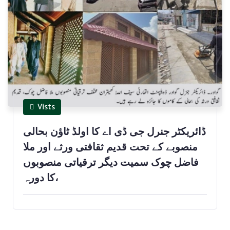
Vists
ڈائریکٹر جنرل جی ڈی اے کا اولڈ ٹاؤن بحالی
منصوبے کے تحت قدیم ثقافتی ورثے اور ملا
فاضل چوک سمیت دیگر ترقیاتی منصوبوں
کا دورہ،