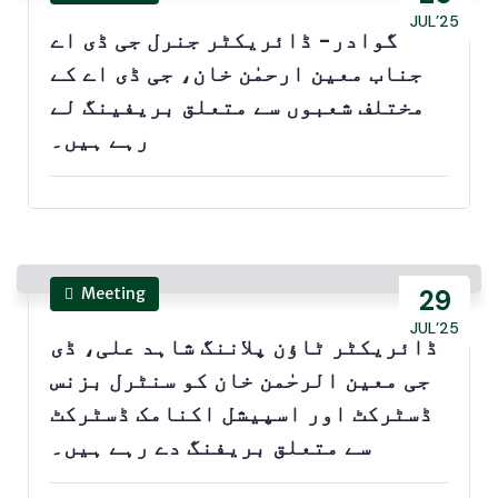
JUL’25
گوادر- ڈائریکٹر جنرل جی ڈی اے
جناب معین ارحمٰن خان، جی ڈی اے کے
مختلف شعبوں سے متعلق بریفینگ لے
رہے ہیں۔
Meeting
29
JUL’25
ڈائریکٹر ٹاؤن پلاننگ شاہد علی، ڈی
جی معین الرحٰمن خان کو سنٹرل بزنس
ڈسٹرکٹ اور اسپیشل اکنامک ڈسٹرکٹ
سے متعلق بریفنگ دے رہے ہیں۔