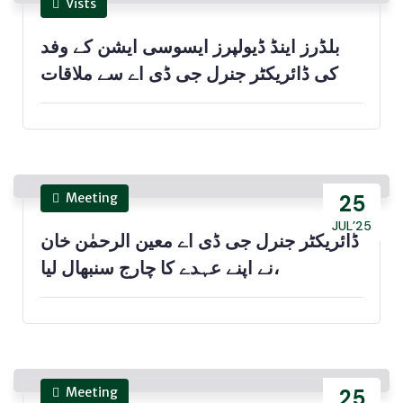
Vists
بلڈرز اینڈ ڈیولپرز ایسوسی ایشن کے وفد
کی ڈائریکٹر جنرل جی ڈی اے سے ملاقات
Meeting
25
JUL’25
ڈائریکٹر جنرل جی ڈی اے معین الرحمٰن خان
نے اپنے عہدے کا چارج سنبھال لیا،
Meeting
25