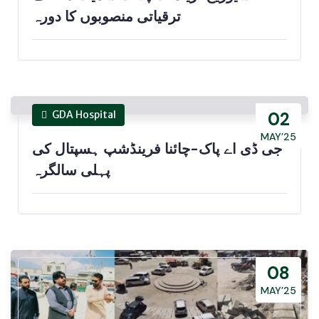
ترقیاتی منصوبوں کا دورہ
GDA Hospital
02
MAY’25
جی ڈی اے پاک-چائنا فرینڈشپ ہسپتال کی
پہلی سالگرہ
08
MAY’25