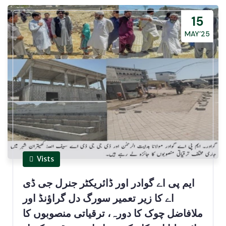
15
MAY’25
Vists
ایم پی اے گوادر اور ڈائریکٹر جنرل جی ڈی
اے کا زیر تعمیر سورگ دل گراؤنڈ اور
ملافاضل چوک کا دورہ، ترقیاتی منصوبوں کا