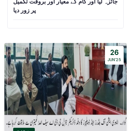
جائزہ لیا اور کام کے معیار اور بروقت تکمیل
پر زور دیا
26
JUN’25